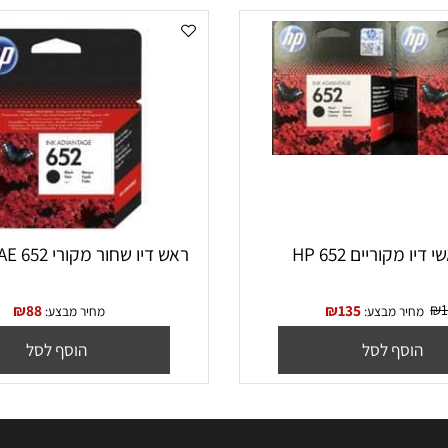
ריים HP 652
ראש דיו שחור מקורי 652 HP F6V25AE
₪
88
₪
135
יר מבצע:
מחיר מבצע:
סף לסל
הוסף לסל