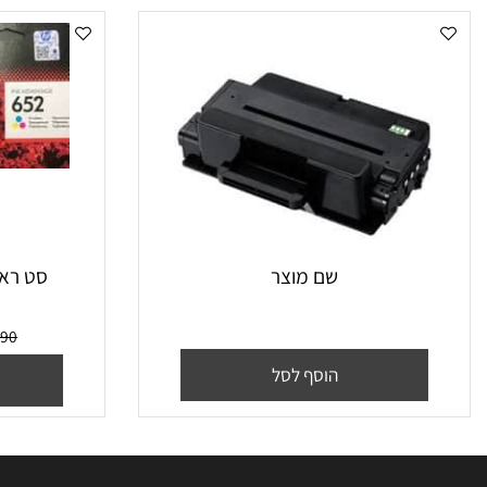
שם מוצר
סט ראשי דיו מקו
₪
190
מח
הוסף לסל
הו