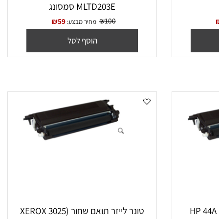
‏טונר לייזר תואם שחור Samsung
MLTD203E סמסונג
₪
100
₪
59
מחיר מבצע:
הוסף לסל