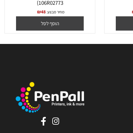
טונר לייזר תואם שחור (XEROX 3025
ׁ(106R02773
₪
48
מחיר מבצע:
הוסף לסל