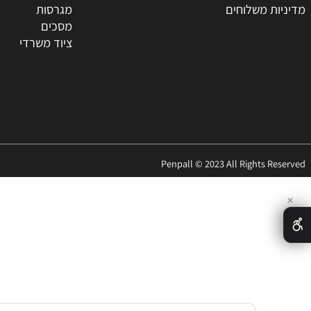
ת
טונרים
החברה
מדפסות
ר
סלולאר
האתר
ציוד היקפי
 משלוחים
מגרסות
מסכים
ציוד משרדי
Penpall © 2023 All Rights 