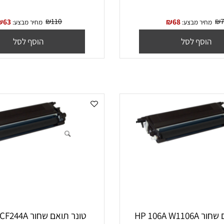
HP 80X C
טונר שחור תואם SAMSUNG MLTD205E
₪
110
₪
63
₪
68
יר מבצע:
מחיר מבצע:
סף לסל
הוסף לסל