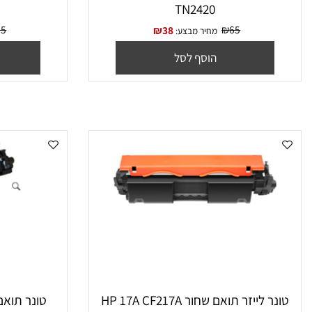
טונר לייזר תואם שחור BROTHER
טונר לייזר ‏שחור תואם F280X
TN2420
₪
75
₪
65
₪
38
מחיר מבצע:
מח
הוסף לסל
הו