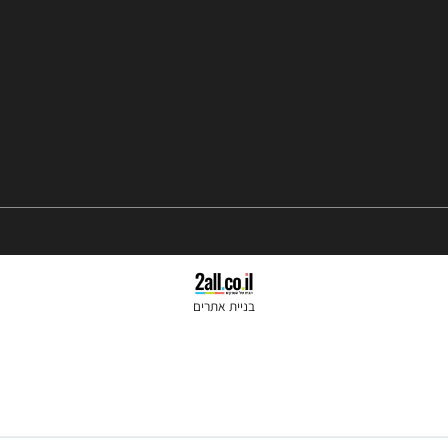
סניפים: הרצל 37 ראשון לציון
נייד:
050-2455245
טלפון קווי:
074-7026060
שעות פתיחה 10:00-18:00
בניית אתרים