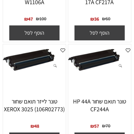
W1106A
17A CF217A
₪
100
₪
60
₪
47
₪
36
הוסף לסל
הוסף לסל
‏טונר תואם שחור HP 44A
טונר לייזר תואם שחור
(XEROX 3025 ׁ(106R02773
CF244A
₪
70
₪
48
₪
57