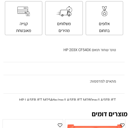
אלופים
משלוחים
קנייה
בתחום
מהירים
מאובטחת
‏טונר ‏שחור תואם HP 203X CF540X
מתאים למדפסות:
HP LASERJET M254dw/nw/LASERJET M280nw/LASERJET
M281fdn/fdw
מוצרים דומים