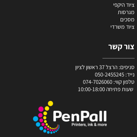
יון
050-2
074-70260
10: