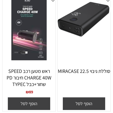
M
ראש מטען רכב SPEED
CHARGE 40W חיבור PD
שחור+כבל TYPEC
₪
89
סף לסל
הוסף לסל