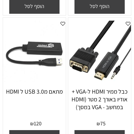
הוסף לסל
הוסף לסל
כבל ממיר HDMI ל-VGA +
מתאם מUSB 3.0 ל HDMI
אודיו באורך 2 מטר (HDMI
במחשב - VGA במסך)
120
75
₪
₪