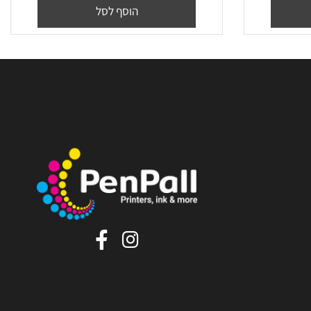
ׁ(106R02773
₪
48
מחיר מבצע:
הוסף לסל