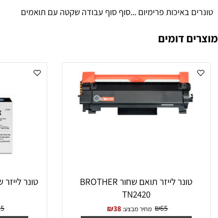
HP LASERJET M255DW /HP LASERJET M828NW /HP LASER
 באיכות פרימיום ...סוף סוף עבודה שקטה עם תואמים
 דומים
טונר לייזר תואם שחור BROTHER
טונר לייזר ‏שחור תואם F280X