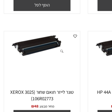
MLTD203E סמסונג
₪
100
₪
59
מחיר מבצע:
הוסף לסל
טונר לייזר תואם שחור (XEROX 3025