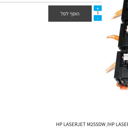
330
מחיר מבצע:
₪
600
₪
הוסף לסל