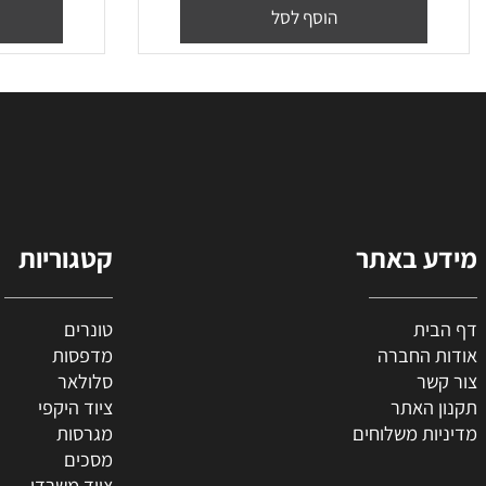
₪
100
₪
60
₪
36
מחיר מבצע:
מח
הוסף לסל
הו
 באתר
קטגוריות
ת
טונרים
החברה
מדפסות
ר
סלולאר