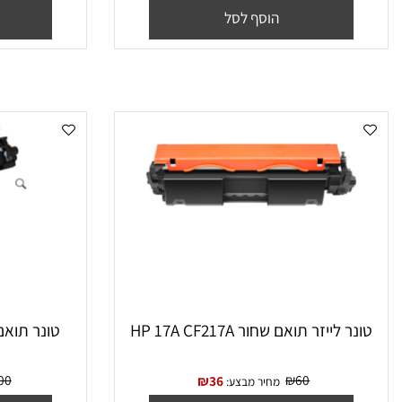
TN2420
₪
75
₪
65
₪
38
מחיר מבצע:
מח
הוסף לסל
הו
 ‏לייזר תואם שחור HP 17A CF217A
‏טונר תואם שחור 106A W1106A