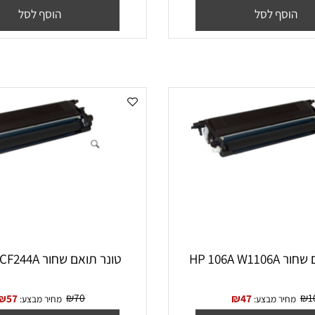
₪
110
₪
63
₪
68
יר מבצע:
מחיר מבצע:
סף לסל
הוסף לסל
HP 
‏טונר תואם שחור HP 44A CF244A