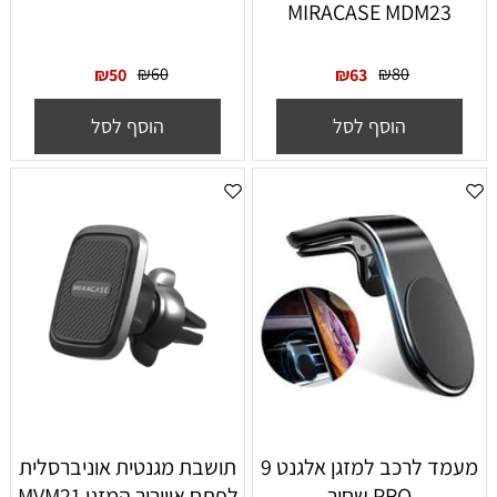
MIRACASE MDM23
₪
60
₪
80
₪
50
₪
63
הוסף לסל
הוסף לסל
מעמד לרכב למזגן אלגנט 9
תושבת מגנטית אוניברסלית
PRO שחור
לפתח איוורור המזגן MVM21