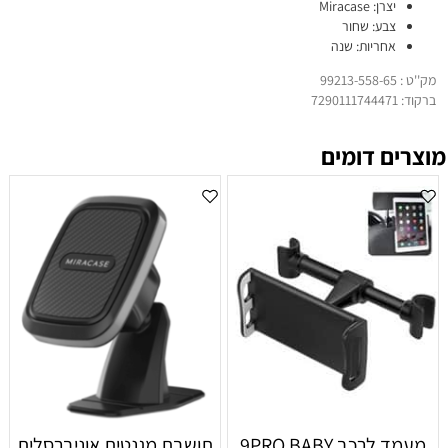
יצרן: Miracase
צבע: שחור
אחריות: שנה
מק''ט : 99213-558-65
ברקוד: 7290111744471
מוצרים דומים
מעמד לרכב 9PRO BABY
תושבת מגנטית אוניברסלית