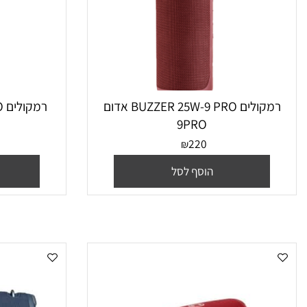
רמקולים BUZZER 25W-9 PRO אדום
רמקולים
9PRO
כחול 
5
220
₪
הוסף לסל
הו