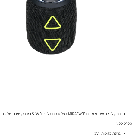
נייד איכותי מבית MIRACASE בעל גרסת בלוטות’ 5.3V ומרחק שידור של עד כ-10 מטרים, קומפקטי ונוח לנשיאה!
י