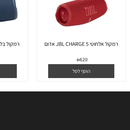
ל אלחוטי JBL CHARGE 5 אדום
רמקול בלוטוס JBL XTREME3 כחול
0
620
₪
הוסף לסל
הו