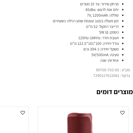
סת בלוטות’: 3V
חק שידור: עד 10 מטרים
ס אות לרעש: ≥85db
לה: 7V, 1200mAh
ן פעולה במצב עוצמת שמע רגילה: כשעתיים
ייבר רמקול: 52 מ”מ
פק: 5W Ω
בת תדר: 120Hz-18KHz
ל יחידה: 100*101*122.5 מ”מ
קל יחידה: כ-394 גרם
נה: 5V/500mA
ריות: שנה
 דומים