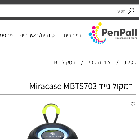
דף הבית
טונרים/ראשי דיו
מדפסות
/
ציוד היקפי
/
רמקול BT
יד Miracase MBTS703