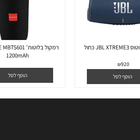
רמקול בלוטות' TS601
1200mAh
92
₪
הוסף לסל
סף לסל