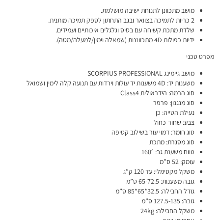
מושב מתכוונן לתנוחת ישיבה מושלמת.
2 כריות לתמיכה בצוואר ובגב התחתון לספק תמיכה מותנית.
שלדת מתכת קשיחה עם בסיס וגלגלים איכותיים ועמידים.
ידיות כפולות 4D מתכווננות (שמאלה וימין/למעלה/מטה).
מפרט טכני
מושב גיימינג SCORPIUS PROFESSIONAL
משענות יד: 4D משענות יד עולות וירדות עם תנועה קלה לימין ושמואל
סוג הרמה: הידראולית Class4
סוג מנגנון: פרפר
נעילת הטייה: כן
צבע: שחור-כחול
סוג חומר: דמוי עור בשילוב קטיפה
סוג מסגרת: מתכת
טווח משענת גב: 160°
עומק: 52 ס”מ
משקל מקסימלי: עד 120 ק”ג
גובה משענות: 65-72.5 ס”מ
גודל החבילה: 32.5*65*85 ס”מ
גובה: 127.5-135 ס”מ
משקל החבילה: 24kg