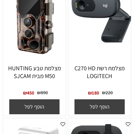
מצלמת רשת C270 HD
מצלמת טבע HUNTING
LOGITECH
M50 מבית SJCAM
₪
890
₪
220
₪
450
₪
180
הוסף לסל
הוסף לסל