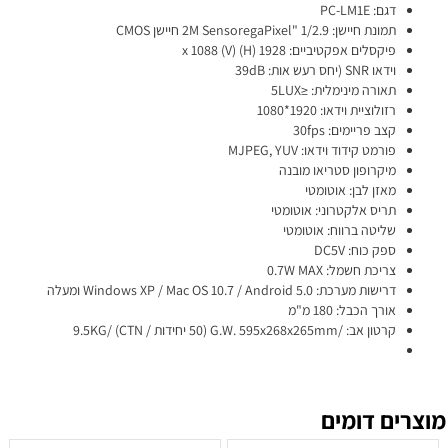
דגם: PC-LM1E
תמונת חיישן: 1/2.9 "2M SensoregaPixel חיישן CMOS
פיקסלים אפקטיביים: 1928 (H) x 1088 (V)
וידאו SNR (יחס רעש אות: 39dB
תאורה מינימלית: ≤5LUX
רזולוציית וידאו: 1920*1080
קצב פריימים: 30fps
פורמט קידוד וידאו: MJPEG, YUV
מיקרופון סטריאו מובנה
מאזן לבן: אוטומטי
תריס אלקטרוני: אוטומטי
שליטה ברווח: אוטומטי
ספק כוח: DC5V
צריכת חשמל: 0.7W MAX
דרישות מערכת: Windows XP / Mac OS 10.7 / Android 5.0 ומעלה
אורך הכבל: 180 מ"מ
קרטון אב: /G.W. 595x268x265mm (50 יחידות / CTN) /9.5KG
מוצרים דומים