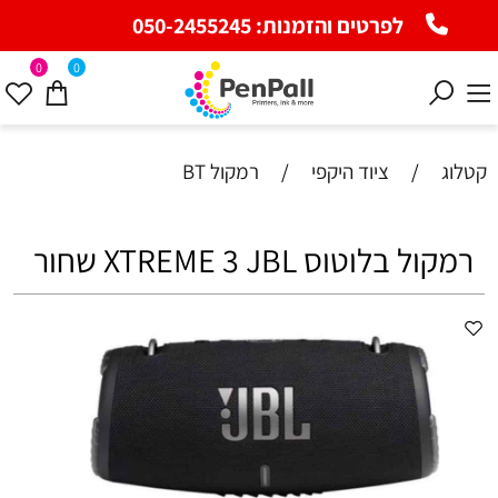
לפרטים והזמנות:
050-2455245
0
0
קטלוג
/
ציוד היקפי
/
רמקול BT
רמקול בלוטוס XTREME 3 JBL שחור