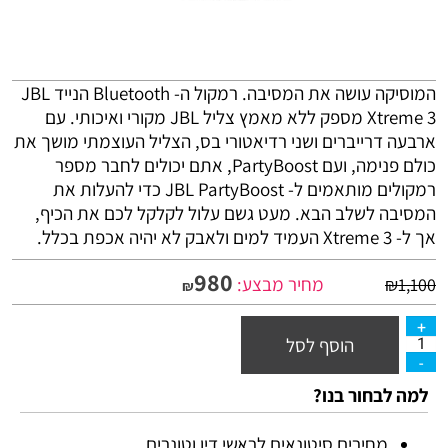
המוסיקה עושה את המסיבה. רמקול ה- Bluetooth הנייד JBL
Xtreme 3 מספק ללא מאמץ צליל JBL מקורי ואיכותי. עם
ארבעה דרייברים ושני רדיאטורי בס, הצליל העוצמתי מושך את
כולם פנימה, ועם PartyBoost, אתם יכולים לחבר מספר
רמקולים מותאמים ל- JBL PartyBoost כדי להעלות את
המסיבה לשלב הבא. מעט גשם עלול לקלקל לכם את הכיף,
אך ל- Xtreme 3 העמיד למים ולאבק לא יהיה אכפת בכלל.
980
מחיר מבצע:
₪
1,100
₪
הוסף לסל
למה לבחור בנו?
מחירים סיטונאים לראשי דיו וטונרים