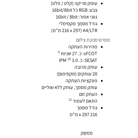
עומק סריקה (קלט / פלט)
צבע: RGB כל 16bit/8bit
גווני אפור: 16bit / 8bit
גודל מסמך מקסימלי
A4/LTR (216 x 297 מ"מ)
מפרטי מכונת צילום
מהירות העתקה
9
sFCOT: כ. 27 שניות
10
SESAT: כ. 3.0 IPM
עותק מרובה
20 עותקים (מקסימום)
פונקציות העתקה
עותק מסמך, עותק ללא שוליים
העתק זום
11
התאם לעמוד
גודל מסמך
216 x 297 מ"מ
מִמְשָׁק