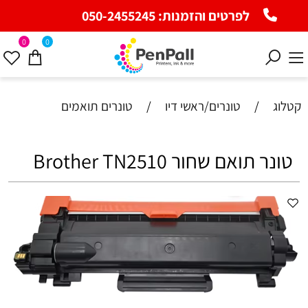
לפרטים והזמנות:
050-2455245
0
0
קטלוג
/
טונרים/ראשי דיו
/
טונרים תואמים
טונר תואם שחור Brother TN2510