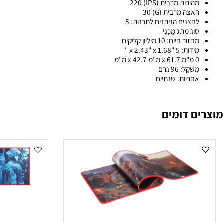
ישן אוֹפּטִי:
ישות מרבית (DPI) 6400
ירות מרבית (IPS) 220
צה מרבית (G) 30
חצנים הניתנים לתכנות: 5
ג מתג מֵכָנִי
ור חיים: 10 מיליון קליקים
ת: 5 "x 2.43" x 1.68 "
x 4 מ"מ
ׁקָל: 96 גרם
חריות: שנתיים
 דומים