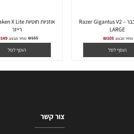
טח לעכבר Razer Gigantus V2 –
אוזניות חוטיות n X Lite
LARG
רייזר
₪
165
₪
149
₪
105
בצע:
מחיר מבצע:
סף לסל
הוסף לסל