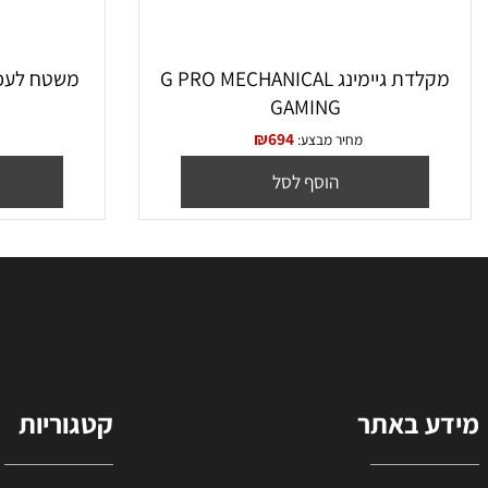
מקלדת גיימינג G PRO MECHANICAL
מש
E
GAMING
₪
694
מחיר מבצע:
מחיר מ
הוסף לסל
הו