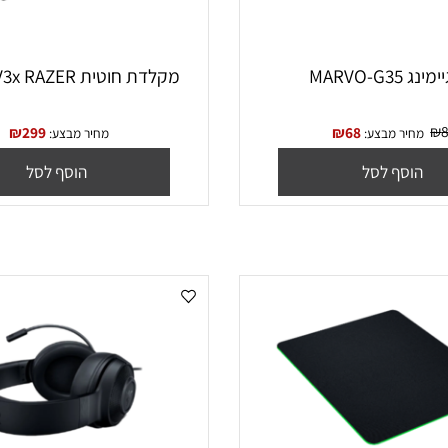
MA
מקלדת חוטית Ornata V3x RAZER
₪
299
₪
68
יר מבצע:
מחיר מבצע:
סף לסל
הוסף לסל