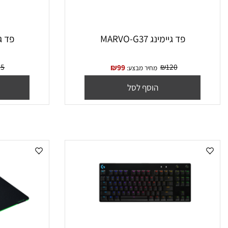
פד גיימינג MARVO-G37
פד גיימינג RVO-G35
₪
85
₪
120
₪
99
מחיר מבצע:
מח
הוסף לסל
הו