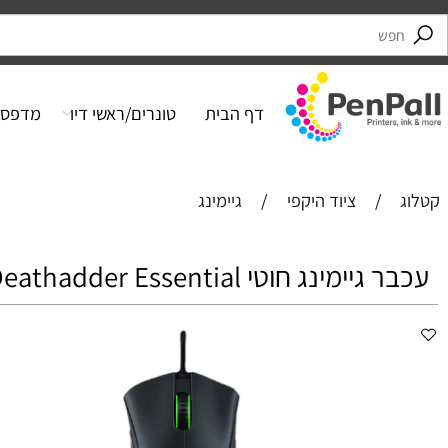
דף הבית
טונרים/ראשי דיו
מדפסות
/
ציוד היקפי
/
גיימינג
נג חוטי Razer Deathadder Essential רייזר