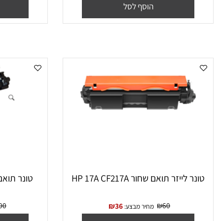
₪
75
₪
65
₪
34
מחיר מבצע:
מח
הוסף לסל
הו
 ‏לייזר תואם שחור HP 17A CF217A
‏טונר תואם שחור 106A W1106A