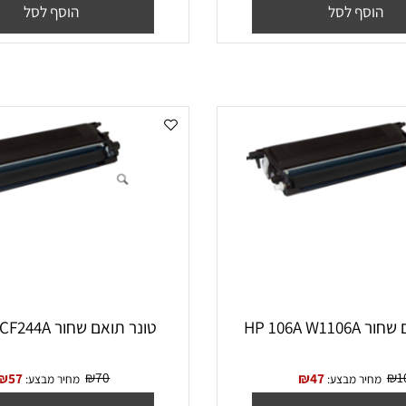
₪
110
₪
63
₪
68
יר מבצע:
מחיר מבצע:
סף לסל
הוסף לסל
HP 
‏טונר תואם שחור HP 44A CF244A