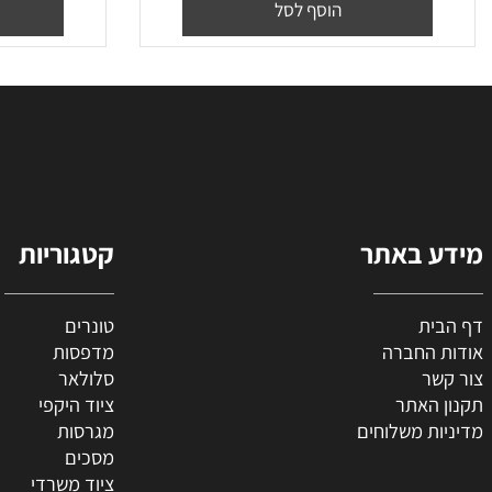
₪
100
₪
60
₪
36
מחיר מבצע:
מח
הוסף לסל
הו
 באתר
קטגוריות
ת
טונרים
החברה
מדפסות
ר
סלולאר