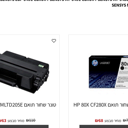
 i-SENSYS LBP 640C
Canon i-SENSYS MF 640C
Canon i-SENSYS M
SE
HP 80X C
טונר שחור תואם SAMSUNG MLTD205E