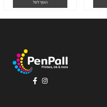
ׁ(106R02773
₪
48
מחיר מבצע:
הוסף לסל