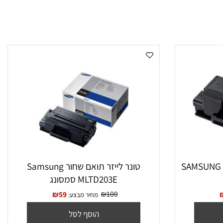
‏טונר לייזר תואם שחור Samsung
MLTD203E סמסונג
₪
100
₪
59
מחיר מבצע: