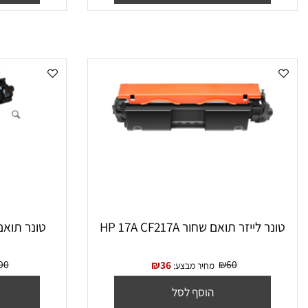
הוסף לסל
הו
 ‏לייזר תואם שחור HP 17A CF217A
‏טונר תואם שחור 106A W1106A