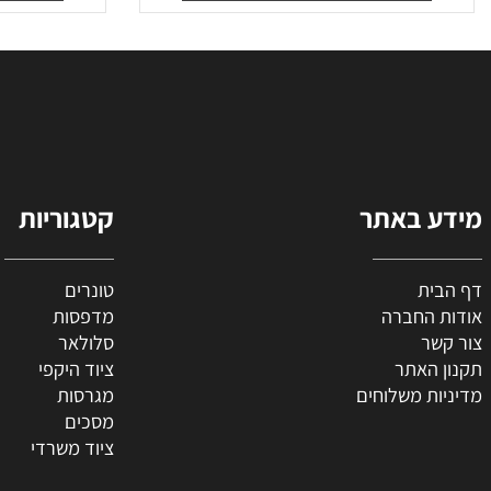
₪
100
₪
60
₪
36
מחיר מבצע:
מח
הוסף לסל
הו
 באתר
קטגוריות
ת
טונרים
החברה
מדפסות
ר
סלולאר
האתר
ציוד היקפי