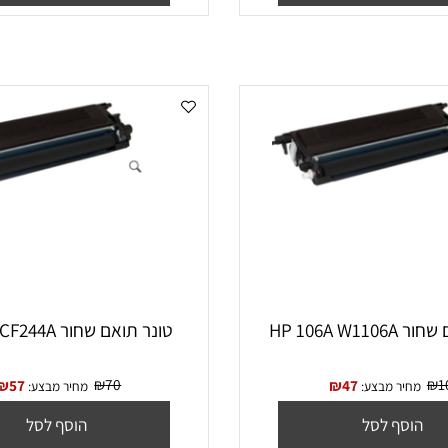
סף לסל
הוסף לסל
HP 
‏טונר תואם שחור HP 44A CF244A