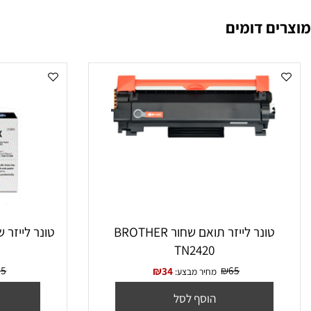
Xerox Phaser 3020BI Xerox Work Center 3025N
 דומים
טונר לייזר תואם שחור BROTHER
טונר לייזר ‏שחור תואם F280X
TN2420
₪
75
₪
65
₪
34
מחיר מבצע:
מח