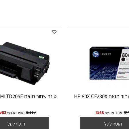
HP 80X C
טונר שחור תואם SAMSUNG MLTD205E
₪
110
₪
63
₪
68
יר מבצע:
מחיר מבצע: