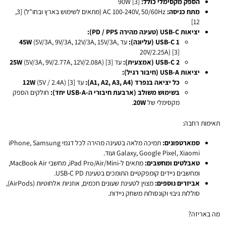
הספק מקסימלי כולל:
90W [3]
מתח כניסה:
AC 100-240V, 50/60Hz (מתאים לשימוש בארץ ובחו"ל) [3,
12]
יציאות USB-C (טעינה מהירה PD / PPS):
USB-C 1 (עליונה):
עד
(5V/3A, 9V/3A, 12V/3A, 15V/3A,
45W
20V/2.25A) [3]
USB-C 2 (אמצעית):
עד
(5V/3A, 9V/2.77A, 12V/2.08A) [3]
25W
יציאות USB-A (חיבור רגיל):
כל יציאה בנפרד (A1, A2, A3, A4):
עד
(5V / 2.4A) [3]
12W
בשימוש משולב (ארבעת חיבורי ה-USB-A יחד):
חולקים הספק
מקסימלי של
20W
.
תאימות רחבה:
סמארטפונים:
תמיכה מלאה בטעינה מהירה לכל דגמי iPhone, Samsung
Galaxy, Google Pixel, Xiaomi ועוד.
טאבלטים ומחשבים:
מתאים ל-iPad Pro/Air/Mini, מחשבי MacBook Air,
ומחשבים ניידים קומפקטיים התומכים בטעינת USB-C PD.
אביזרים נוספים:
מצוין לטעינת שעונים חכמים, אוזניות אלחוטיות (AirPods),
סוללות גיבוי וקונסולות משחק ניידות.
מה באריזה?