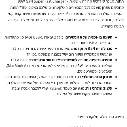
תחנת טעינה שולחנית מהירה 6 יציאות – 90W GaN Super Fast Charger
מחפשים פתרון מושלם לכל המכשירים האלקטרוניים שלכם במקום אחד? תחנת
הטעינה השולחנית החכמה הזו מרכזת 6 יציאות טעינה עוצמתיות בעיצוב קומפקטי
ואלגנטי, וחוסכת לכם ריבוי מטענים ומטרד של כבלים מבולגנים על שולחן העבודה.
תכונות עיקריות:
טעינה בו-זמנית של 6 מכשירים:
כולל 2 יציאות USB-C (טייפ סי) מתקדמות
ו-4 יציאות USB-A סטנדרטיות.
טכנולוגיית GaN מתקדמת:
מאפשרת הספק טעינה גבוה ויציב, נצילות
אנרגטית מקסימלית ופיזור חום יעיל במבנה קומפקטי במיוחד.
תמיכה בטעינה מהירה למחשבים ניידים וסמארטפונים:
יציאת ה-PD
העליונה מספקת עד 45W, פתרון אידיאלי למחשבי מקבוק (MacBook Air),
טאבלטים וסמארטפונים.
מנגנון הגנה משולב:
הגנה מובנית מפני קצר חשמלי, טעינת יתר, מתח גבוה
והתחממות יתר לשמירה מלאה על אורך חיי הסוללה של המכשירים שלכם.
עיצוב שולחני נוח:
מגיע עם מעמד (Stand) ייעודי להצבה אנכית יציבה
המונעת תפיסת מקום מיותר על השולחן.
מפרט טכני מלא וחלוקת הספק: