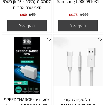
Samsung C000091031
לסמסונג (מיקרו)- יבואן רשמי
סאני שנה אחריות
₪
69
₪
200
₪
60
₪
175
הוסף לסל
הוסף לסל
כבל טעינה מקורי
מטען ביתי SPEEDCHARGE