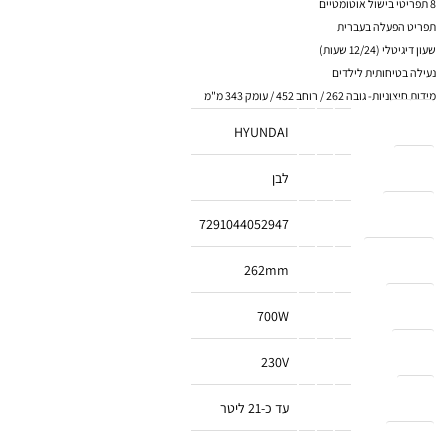
8 תפריטי בישול אוטומטיים
תפריט הפעלה בעברית
שעון דיגיטלי (12/24 שעות)
נעילה בטיחותית לילדים
מידות חיצוניות- גובה 262 / רוחב 452 / עומק 343 מ"מ
מותג
HYUNDAI
צבע
לבן
ברקוד
7291044052947
גובה מ"מ
262mm
הספק
700W
מתח
230V
נפח
עד כ-21 ליטר
הספק