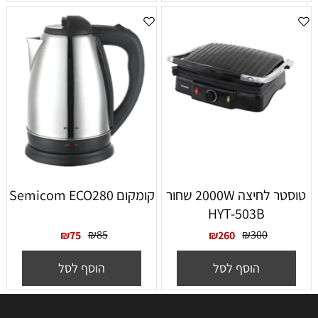
טוסטר לחיצה 2000W שחור
‏קומקום Semicom ECO280
HYT-503B
₪
85
₪
300
₪
75
₪
260
הוסף לסל
הוסף לסל