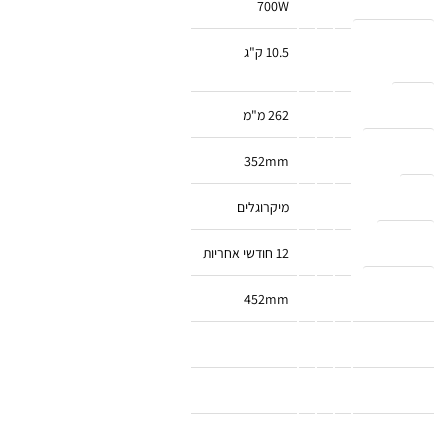
700W
משקל בגרם
10.5 ק"ג
גובה
262 מ"מ
אורך מ"מ
352mm
סוג
מיקרוגלים
אחריות
12 חודשי אחריות
רוחב מ"מ
452mm