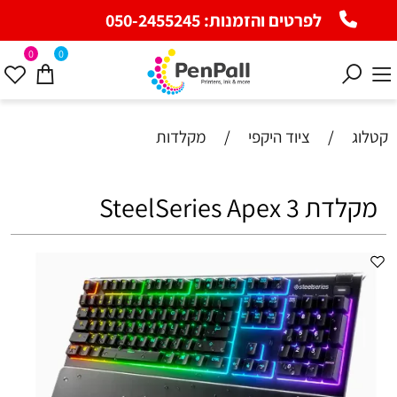
לפרטים והזמנות:
050-2455245
0
0
קטלוג
/
ציוד היקפי
/
מקלדות
מקלדת SteelSeries Apex 3