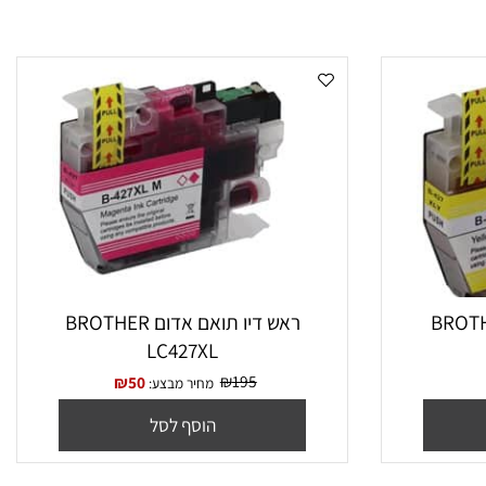
וב BROTHER
ראש דיו תואם אדום BROTHER
LC427XL
₪
195
₪
50
מחיר מבצע:
הוסף לסל