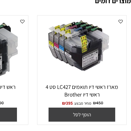
 דומים
‏מארז ראשי דיו תואמים LC427 סט 4
ראשי דיו Brother
XL
₪
190
₪
450
₪
395
מחיר מבצע:
מח
הוסף לסל
הו