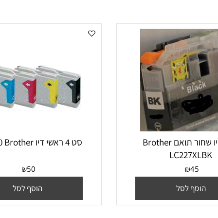
‏ראש דיו ‏שחור תואם Brother
סט 4 ראשי דיו LC-1000 Brother
LC227X
50
45
₪
₪