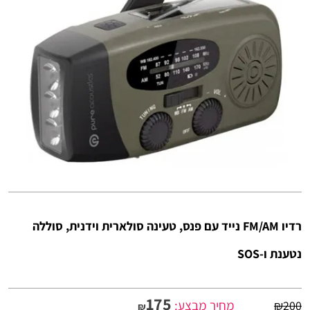
רדיו FM/AM נייד עם פנס, טעינה סולארית וידנית, סוללה
נטענת ו-SOS
175
מחיר מבצע:
₪
200
₪