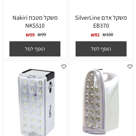
‏משקל אדם SilverLine
‏משקל מטבח Nakiri
NKS510
EB370
₪
99
₪
100
₪
59
₪
92
הוסף לסל
הוסף לסל