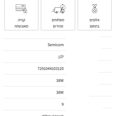
אלופים
משלוחים
קנייה
בתחום
מהירים
מאובטחת
מותג
Semicom
צבע
לבן
ברקוד
7291044103120
הספק
38W
הספק
38W
גודל כנפיים
9
סוג