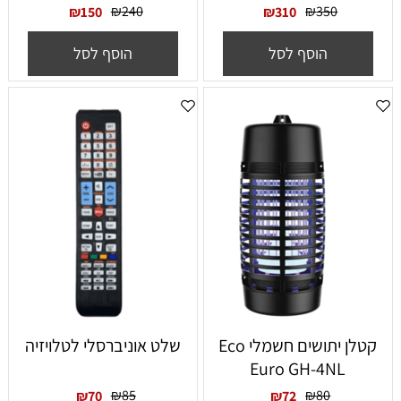
₪
240
₪
350
₪
150
₪
310
הוסף לסל
הוסף לסל
‏קטלן יתושים חשמלי Eco
שלט אוניברסלי לטלויזיה
Euro GH-4NL
₪
85
₪
80
₪
70
₪
72