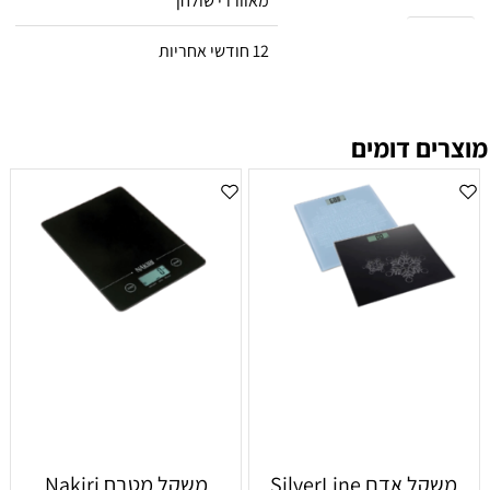
מאווררי שולחן
אחריות
12 חודשי אחריות
מוצרים דומים
‏משקל אדם SilverLine
‏משקל מטבח Nakiri