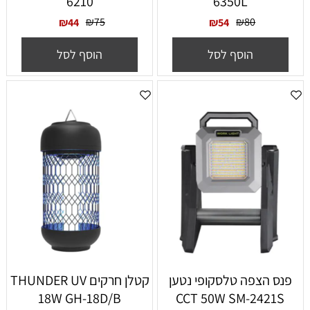
6210
6350L
₪
75
₪
80
₪
44
₪
54
הוסף לסל
הוסף לסל
פנס הצפה טלסקופי נטען
קטלן חרקים THUNDER UV
18W GH-18D/B
CCT 50W SM-2421S