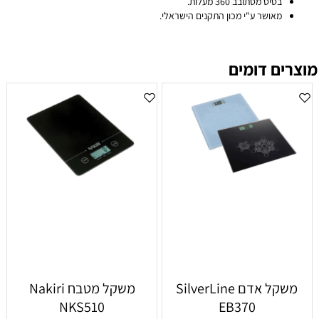
בסיס מסתובב 360 מעלות.
מאושר ע"י מכון התקנים הישראלי.
מוצרים דומים
‏משקל אדם SilverLine
‏משקל מטבח Nakiri
NKS510
EB370