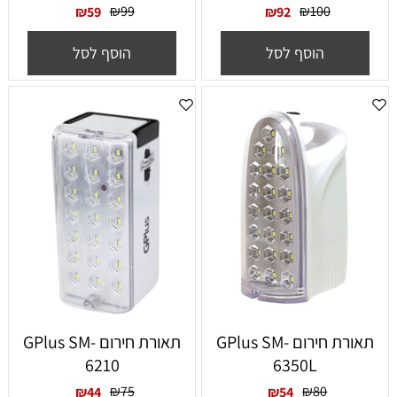
₪
99
₪
100
₪
59
₪
92
הוסף לסל
הוסף לסל
תאורת חירום GPlus SM-
תאורת חירום GPlus SM-
6210
6350L
₪
75
₪
80
₪
44
₪
54