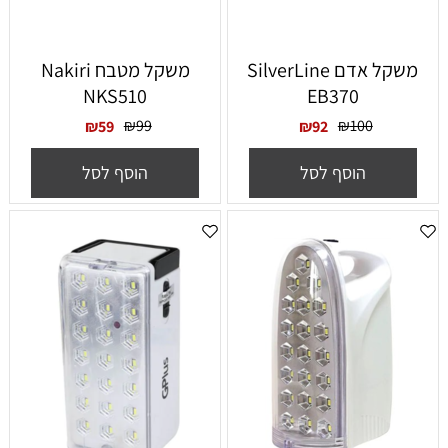
‏משקל אדם SilverLine
‏משקל מטבח Nakiri
NKS510
EB370
₪
99
₪
100
₪
59
₪
92
הוסף לסל
הוסף לסל