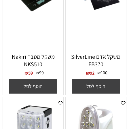
‏משקל אדם SilverLine
‏משקל מטבח Nakiri
NKS510
EB370
₪
99
₪
100
₪
59
₪
92
הוסף לסל
הוסף לסל