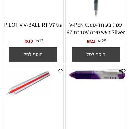
עט נובע חד-פעמי V-PEN
עט PILOT V V-BALL RT V7
Silverוראש סיכה Vסדרת 67
₪
13
₪
25
₪
10
₪
22
הוסף לסל
הוסף לסל