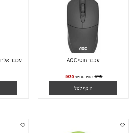
עכבר חוטי AOC
עכבר אלחוטי Logitech M171 Retail
₪
40
₪
30
מחיר מבצע:
הו
הוסף לסל