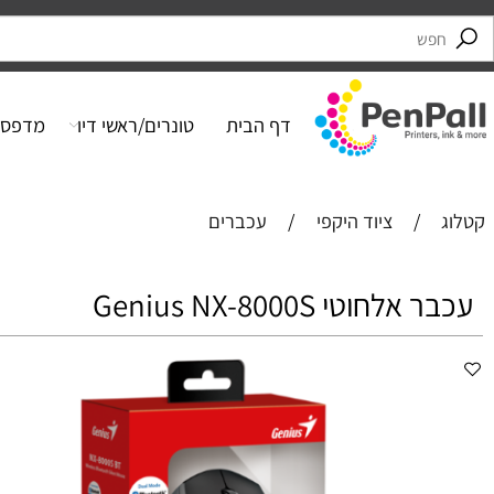
דף הבית
טונרים/ראשי דיו
מדפסות
/
ציוד היקפי
/
עכברים
לחוטי Genius NX-8000S