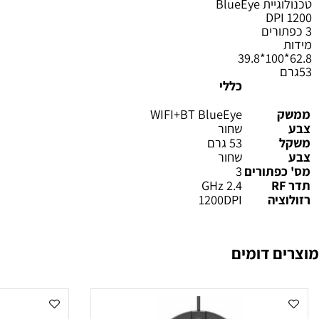
התחבר למספר מכשירים
Up to connect three devices - Two Bluetooth or 
BlueEye
DP
כללי
WIFI+BT BlueEye
שחור
53 גרם
שחור
פתורים
3
2.4 GHz
יה
1200DPI
 דומים