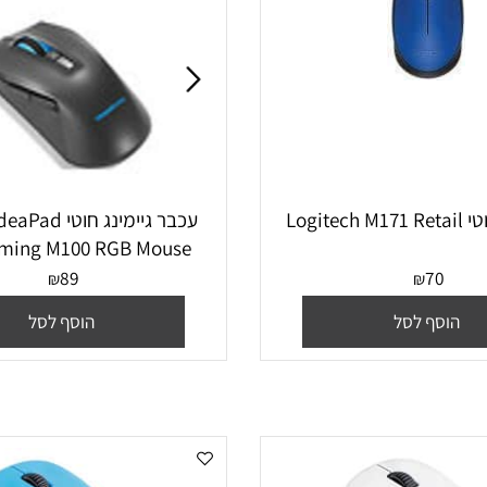
‏עכבר גיימינג ‏חוטי d
Gaming M100 RGB Mouse לנוב
89
70
₪
₪
סף לסל
הוסף לסל