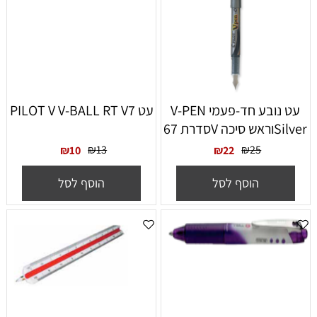
עט נובע חד-פעמי V-PEN
עט PILOT V V-BALL RT V7
Silverוראש סיכה Vסדרת 67
₪
13
₪
25
₪
10
₪
22
הוסף לסל
הוסף לסל