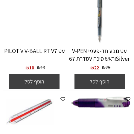
עט נובע חד-פעמי V-PEN
עט PILOT V V-BALL RT V7
Silverוראש סיכה Vסדרת 67
₪
13
₪
25
₪
10
₪
22
הוסף לסל
הוסף לסל