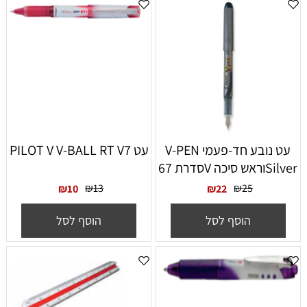
עט נובע חד-פעמי V-PEN
עט PILOT V V-BALL RT V7
Silverוראש סיכה Vסדרת 67
₪
13
₪
25
₪
10
₪
22
הוסף לסל
הוסף לסל